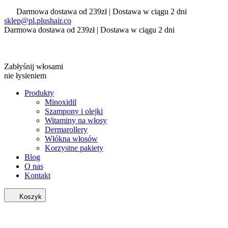
Darmowa dostawa od 239zł | Dostawa w ciągu 2 dni
sklep@pl.plushair.co
Darmowa dostawa od 239zł | Dostawa w ciągu 2 dni
Zabłyśnij włosami
nie łysieniem
Produkty
Minoxidil
Szampony i olejki
Witaminy na włosy
Dermarollery
Włókna włosów
Korzystne pakiety
Blog
O nas
Kontakt
Koszyk