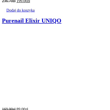
236.70
zł
199.00
zł
Dodaj do koszyka
Purenail Elixir UNIQO
169.00
zł
89.00
zł