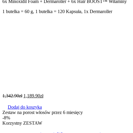
6x Minoxidil Foam + Dermaroller + 6x Hair BOOST™ Witaminy
1 butelka = 60 g, 1 butelka = 120 Kapsuła, 1x Dermaroller
1,342.90
zł
1,189.90
zł
Dodaj do koszyka
Zestaw na porost włosów przez 6 miesięcy
-8%
Korzystny ZESTAW